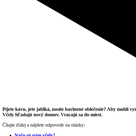
Pijete kávu, jete jablká, nosíte bavlnené oblečenie? Aby mohli vyr
Včely hľadajú nový domov. Vracajú sa do miest.
Čítajte ďalej a nájdete odpovede na otázky:
Načo sú nám včely?