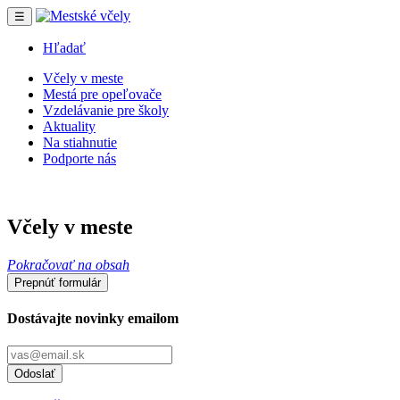
☰
Hľadať
Včely v meste
Mestá pre opeľovače
Vzdelávanie pre školy
Aktuality
Na stiahnutie
Podporte nás
Včely v meste
Pokračovať na obsah
Prepnúť formulár
Dostávajte novinky emailom
Odoslať