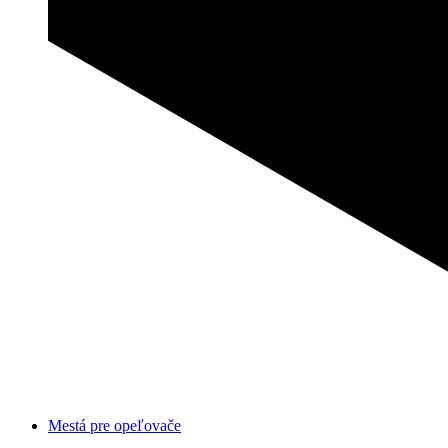
Mestá pre opeľovače