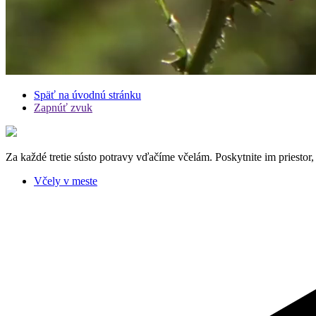
Späť na úvodnú stránku
Zapnúť zvuk
Za každé tretie sústo potravy vďačíme včelám. Poskytnite im priestor,
Včely v meste