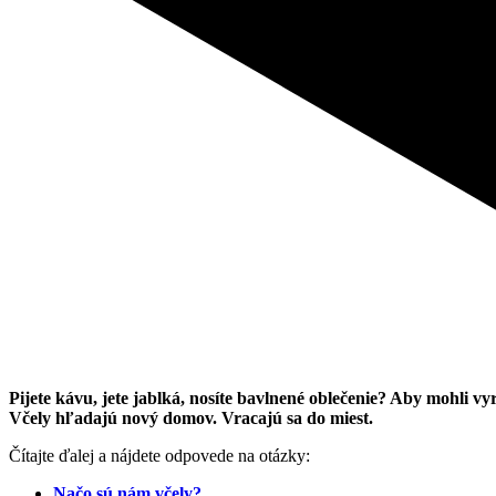
Pijete kávu, jete jablká, nosíte bavlnené oblečenie? Aby mohli vyr
Včely hľadajú nový domov. Vracajú sa do miest.
Čítajte ďalej a nájdete odpovede na otázky:
Načo sú nám včely?