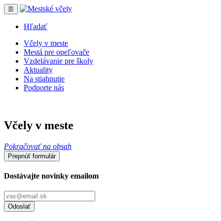
☰
Hľadať
Včely v meste
Mestá pre opeľovače
Vzdelávanie pre školy
Aktuality
Na stiahnutie
Podporte nás
Včely v meste
Pokračovať na obsah
Prepnúť formulár
Dostávajte novinky emailom
Odoslať