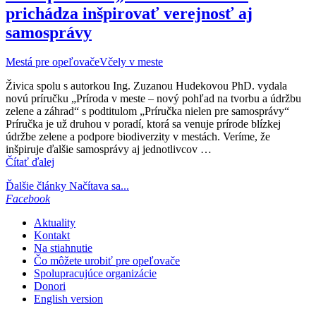
prichádza inšpirovať verejnosť aj
samosprávy
Mestá pre opeľovače
Včely v meste
Živica spolu s autorkou Ing. Zuzanou Hudekovou PhD. vydala
novú príručku „Príroda v meste – nový pohľad na tvorbu a údržbu
zelene a záhrad“ s podtitulom „Príručka nielen pre samosprávy“
Príručka je už druhou v poradí, ktorá sa venuje prírode blízkej
údržbe zelene a podpore biodiverzity v mestách. Veríme, že
inšpiruje ďalšie samosprávy aj jednotlivcov …
Čítať ďalej
Ďalšie články
Načítava sa...
Facebook
Aktuality
Kontakt
Na stiahnutie
Čo môžete urobiť pre opeľovače
Spolupracujúce organizácie
Donori
English version