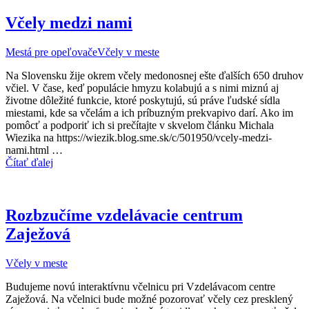
Včely medzi nami
Mestá pre opeľovače
Včely v meste
Na Slovensku žije okrem včely medonosnej ešte ďalších 650 druhov
včiel. V čase, keď populácie hmyzu kolabujú a s nimi miznú aj
životne dôležité funkcie, ktoré poskytujú, sú práve ľudské sídla
miestami, kde sa včelám a ich príbuzným prekvapivo darí. Ako im
pomôcť a podporiť ich si prečítajte v skvelom článku Michala
Wiezika na https://wiezik.blog.sme.sk/c/501950/vcely-medzi-
nami.html …
Čítať ďalej
Rozbzučíme vzdelávacie centrum
Zaježová
Včely v meste
Budujeme novú interaktívnu včelnicu pri Vzdelávacom centre
Zaježová. Na včelnici bude možné pozorovať včely cez presklený