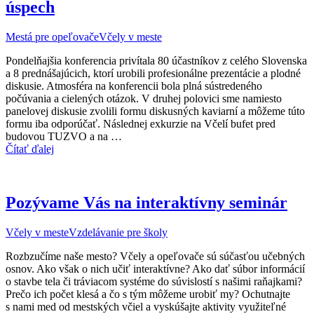
úspech
Mestá pre opeľovače
Včely v meste
Pondelňajšia konferencia privítala 80 účastníkov z celého Slovenska
a 8 prednášajúcich, ktorí urobili profesionálne prezentácie a plodné
diskusie. Atmosféra na konferencii bola plná sústredeného
počúvania a cielených otázok. V druhej polovici sme namiesto
panelovej diskusie zvolili formu diskusných kaviarní a môžeme túto
formu iba odporúčať. Následnej exkurzie na Včelí bufet pred
budovou TUZVO a na …
Čítať ďalej
Pozývame Vás na interaktívny seminár
Včely v meste
Vzdelávanie pre školy
Rozbzučíme naše mesto? Včely a opeľovače sú súčasťou učebných
osnov. Ako však o nich učiť interaktívne? Ako dať súbor informácií
o stavbe tela či tráviacom systéme do súvislostí s našimi raňajkami?
Prečo ich počet klesá a čo s tým môžeme urobiť my? Ochutnajte
s nami med od mestských včiel a vyskúšajte aktivity využiteľné