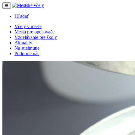
☰
Hľadať
Včely v meste
Mestá pre opeľovače
Vzdelávanie pre školy
Aktuality
Na stiahnutie
Podporte nás