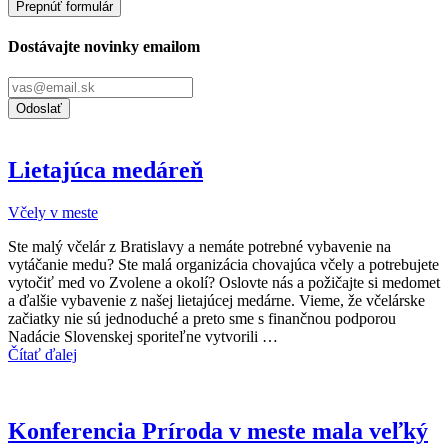
Prepnúť formulár
Dostávajte novinky emailom
Odoslať
Lietajúca medáreň
Včely v meste
Ste malý včelár z Bratislavy a nemáte potrebné vybavenie na
vytáčanie medu? Ste malá organizácia chovajúca včely a potrebujete
vytočiť med vo Zvolene a okolí? Oslovte nás a požičajte si medomet
a ďalšie vybavenie z našej lietajúcej medárne. Vieme, že včelárske
začiatky nie sú jednoduché a preto sme s finančnou podporou
Nadácie Slovenskej sporiteľne vytvorili …
Čítať ďalej
Konferencia Príroda v meste mala veľký