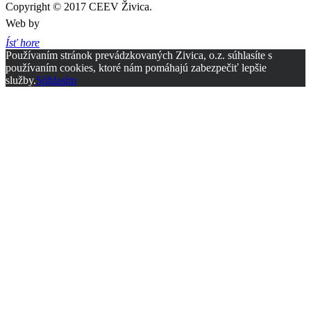
Copyright © 2017 CEEV Živica.
Web by
Ísť hore
Používaním stránok prevádzkovaných Zivica, o.z. súhlasíte s
používaním cookies, ktoré nám pomáhajú zabezpečiť lepšie
služby.
Súhlasím