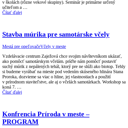
v školách (rôzne vekové skupiny). Seminár je primárne určený
učiteľom a …
Čítať ďalej
Stavba múrika pre samotárske včely
Mestá pre opeľovače
Včely v meste
Vzdelávacie centrum Zaježová chce svojim návštevníkom ukázať,
ako pomôcť samotárskym včelám. príďte nám pomôcť postaviť
suchý múrik z nepálených tehál, ktorý pre ne slúži ako biotop. Tehly
si budeme vyrábať na mieste pod vedením skúseného hlinára Stana
Proroka, dozvieme sa viac o hline, jej vlastnostiach a použití
v prírodnom staviteľstve, ale aj o včelách samotárkach. Workshop sa
koná 7. …
Čítať ďalej
Konfrencia Príroda v meste –
PROGRAM