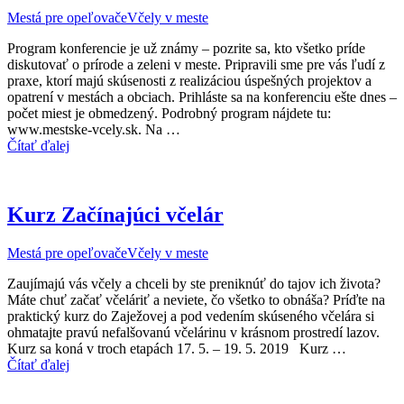
Mestá pre opeľovače
Včely v meste
Program konferencie je už známy – pozrite sa, kto všetko príde
diskutovať o prírode a zeleni v meste. Pripravili sme pre vás ľudí z
praxe, ktorí majú skúsenosti z realizáciou úspešných projektov a
opatrení v mestách a obciach. Prihláste sa na konferenciu ešte dnes –
počet miest je obmedzený. Podrobný program nájdete tu:
www.mestske-vcely.sk. Na …
Čítať ďalej
Kurz Začínajúci včelár
Mestá pre opeľovače
Včely v meste
Zaujímajú vás včely a chceli by ste preniknúť do tajov ich života?
Máte chuť začať včeláriť a neviete, čo všetko to obnáša? Príďte na
praktický kurz do Zaježovej a pod vedením skúseného včelára si
ohmatajte pravú nefalšovanú včelárinu v krásnom prostredí lazov.
Kurz sa koná v troch etapách 17. 5. – 19. 5. 2019 Kurz …
Čítať ďalej