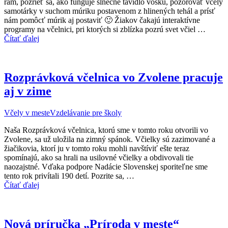
rám, pozrieť sa, ako funguje slnečné tavidlo vosku, pozorovať včely
samotárky v suchom múriku postavenom z hlinených tehál a prísť
nám pomôcť múrik aj postaviť 🙂 Žiakov čakajú interaktívne
programy na včelnici, pri ktorých si zblízka pozrú svet včiel …
Čítať ďalej
Rozprávková včelnica vo Zvolene pracuje
aj v zime
Včely v meste
Vzdelávanie pre školy
Naša Rozprávková včelnica, ktorú sme v tomto roku otvorili vo
Zvolene, sa už uložila na zimný spánok. Včielky sú zazimované a
žiačikovia, ktorí ju v tomto roku mohli navštíviť ešte teraz
spomínajú, ako sa hrali na usilovné včielky a obdivovali tie
naozajstné. Vďaka podpore Nadácie Slovenskej sporiteľne sme
tento rok privítali 190 detí. Pozrite sa, …
Čítať ďalej
Nová príručka „Príroda v meste“