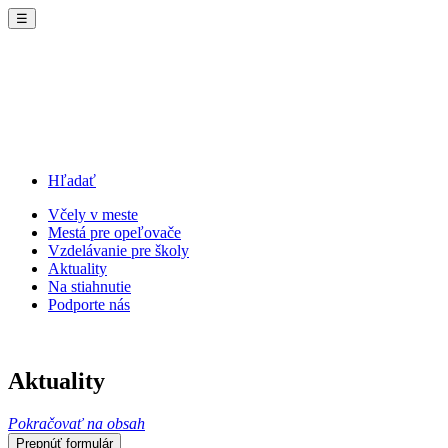
☰
Hľadať
Včely v meste
Mestá pre opeľovače
Vzdelávanie pre školy
Aktuality
Na stiahnutie
Podporte nás
Aktuality
Pokračovať na obsah
Prepnúť formulár