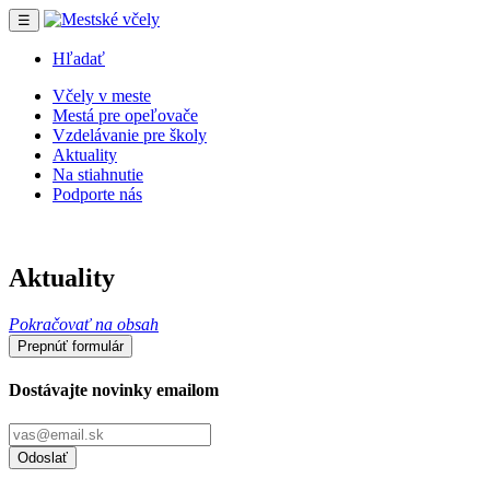
☰
Hľadať
Včely v meste
Mestá pre opeľovače
Vzdelávanie pre školy
Aktuality
Na stiahnutie
Podporte nás
Aktuality
Pokračovať na obsah
Prepnúť formulár
Dostávajte novinky emailom
Odoslať