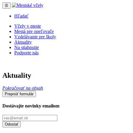
☰
Hľadať
Včely v meste
Mestá pre opeľovače
Vzdelávanie pre školy
Aktuality
Na stiahnutie
Podporte nás
Aktuality
Pokračovať na obsah
Prepnúť formulár
Dostávajte novinky emailom
Odoslať