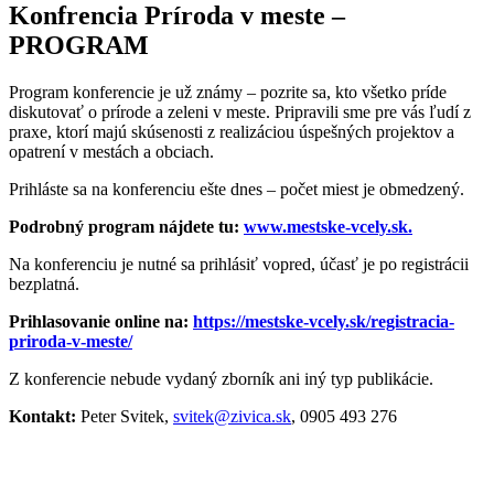
Konfrencia Príroda v meste –
PROGRAM
Program konferencie je už známy – pozrite sa, kto všetko príde
diskutovať o prírode a zeleni v meste. Pripravili sme pre vás ľudí z
praxe, ktorí majú skúsenosti z realizáciou úspešných projektov a
opatrení v mestách a obciach.
Prihláste sa na konferenciu ešte dnes – počet miest je obmedzený.
Podrobný program nájdete tu:
www.mestske-vcely.sk.
Na konferenciu je nutné sa prihlásiť vopred, účasť je po registrácii
bezplatná.
Prihlasovanie online na:
https://mestske-vcely.sk/registracia-
priroda-v-meste/
Z konferencie nebude vydaný zborník ani iný typ publikácie.
Kontakt:
Peter Svitek,
svitek@zivica.sk
, 0905 493 276