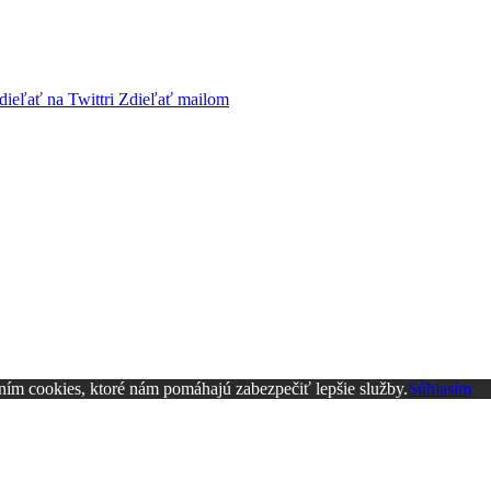
dieľať na Twittri
Zdieľať mailom
ním cookies, ktoré nám pomáhajú zabezpečiť lepšie služby.
Súhlasím