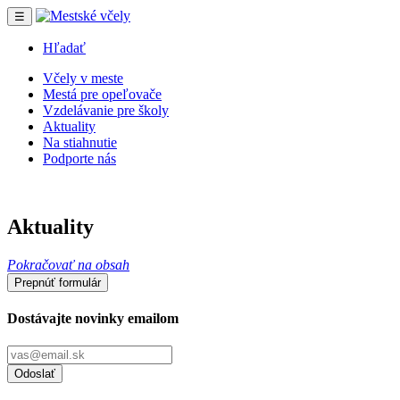
☰
Hľadať
Včely v meste
Mestá pre opeľovače
Vzdelávanie pre školy
Aktuality
Na stiahnutie
Podporte nás
Aktuality
Pokračovať na obsah
Prepnúť formulár
Dostávajte novinky emailom
Odoslať