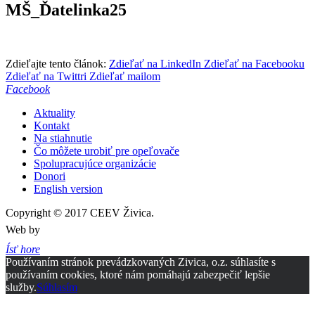
MŠ_Ďatelinka25
Zdieľajte tento článok:
Zdieľať na LinkedIn
Zdieľať na Facebooku
Zdieľať na Twittri
Zdieľať mailom
Facebook
Aktuality
Kontakt
Na stiahnutie
Čo môžete urobiť pre opeľovače
Spolupracujúce organizácie
Donori
English version
Copyright © 2017 CEEV Živica.
Web by
Ísť hore
Používaním stránok prevádzkovaných Zivica, o.z. súhlasíte s
používaním cookies, ktoré nám pomáhajú zabezpečiť lepšie
služby.
Súhlasím