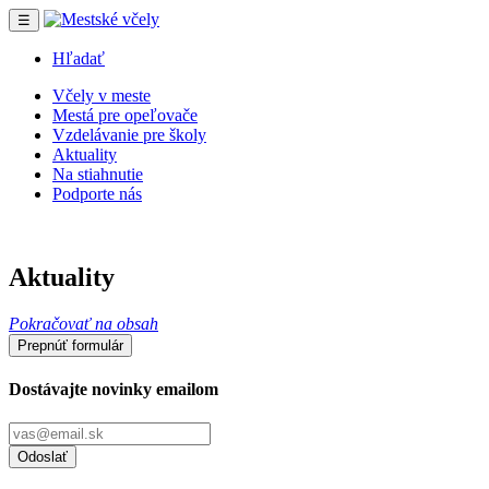
☰
Hľadať
Včely v meste
Mestá pre opeľovače
Vzdelávanie pre školy
Aktuality
Na stiahnutie
Podporte nás
Aktuality
Pokračovať na obsah
Prepnúť formulár
Dostávajte novinky emailom
Odoslať