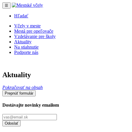
☰
Hľadať
Včely v meste
Mestá pre opeľovače
Vzdelávanie pre školy
Aktuality
Na stiahnutie
Podporte nás
Aktuality
Pokračovať na obsah
Prepnúť formulár
Dostávajte novinky emailom
Odoslať