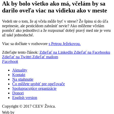
Ak by bolo všetko ako má, včelám by sa
darilo oveľa viac na vidieku ako v meste
Vedeli ste o tom, že aj včela môže byť v strese? Že špinu si do úľa
neprinesie, ale pesticídom zabrániť nevie? Ako môžeme včelám
pomôcť ako jednotlivci a že rozpoznať dobrý pravý med nie je veru
až také jednoduché.
Viac sa dočítate v rozhovore
s Petrou Ježekovou.
Zdieľajte tento článok:
Zdieľať na LinkedIn
Zdieľať na Facebooku
Zdieľať na Twittri
Zdieľať mailom
Facebook
Aktuality
Kontakt
Na stiahnutie
Čo môžete urobiť pre opeľovače
Spolupracujúce organizácie
Donori
English version
Copyright © 2017 CEEV Živica.
Web by