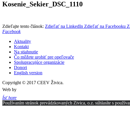
Kosenie_Sekier_DSC_1110
Zdieľajte tento článok:
Zdieľať na LinkedIn
Zdieľať na Facebooku
Z
Facebook
Aktuality
Kontakt
Na stiahnutie
Čo môžete urobiť pre opeľovače
Spolupracujúce organizácie
Donori
English version
Copyright © 2017 CEEV Živica.
Web by
Ísť hore
Používaním stránok prevádzkovaných Zivica, o.z. súhlasíte s používa