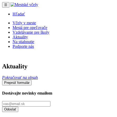
☰
Hľadať
Včely v meste
Mestá pre opeľovače
Vzdelávanie pre školy
Aktuality
Na stiahnutie
Podporte nás
Aktuality
Pokračovať na obsah
Prepnúť formulár
Dostávajte novinky emailom
Odoslať