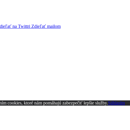
dieľať na Twittri
Zdieľať mailom
ním cookies, ktoré nám pomáhajú zabezpečiť lepšie služby.
Súhlasím