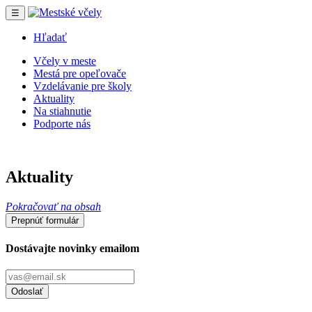
☰
Hľadať
Včely v meste
Mestá pre opeľovače
Vzdelávanie pre školy
Aktuality
Na stiahnutie
Podporte nás
Aktuality
Pokračovať na obsah
Prepnúť formulár
Dostávajte novinky emailom
Odoslať