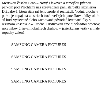
Mestskou časťou Brno – Nový Lískovec a tamojšou pýchou
parkom pod Plachtami nás sprevádzala pani starostka inžinierka
Drápalová, ktorá stála pri jeho zrode aj realizácii. Vodná plocha v
parku je napájaná zo striech troch veľkých panelákov a lúky okolo
sú buď vysievané alebo zachované pôvodné kvetnaté lúky s
režimom kosenia 2 – 3 ročne. Obdivovali sme aj výsadbu orechov,
rakytníkov či iných lokálnych druhov, v jazierku zas vážky a malé
ropuchy zelené.
SAMSUNG CAMERA PICTURES
SAMSUNG CAMERA PICTURES
SAMSUNG CAMERA PICTURES
SAMSUNG CAMERA PICTURES