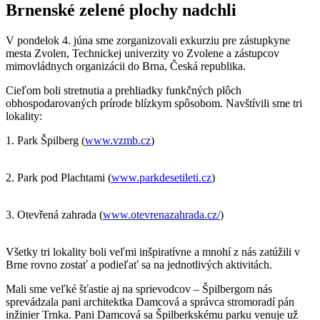
Brnenské zelené plochy nadchli
V pondelok 4. júna sme zorganizovali exkurziu pre zástupkyne
mesta Zvolen, Technickej univerzity vo Zvolene a zástupcov
mimovládnych organizácii do Brna, Česká republika.
Cieľom boli stretnutia a prehliadky funkčných plôch
obhospodarovaných prírode blízkym spôsobom. Navštívili sme tri
lokality:
1. Park Špilberg (
www.vzmb.cz
)
2. Park pod Plachtami (
www.parkdesetileti.cz
)
3. Otevřená zahrada (
www.otevrenazahrada.cz/
)
Všetky tri lokality boli veľmi inšpiratívne a mnohí z nás zatúžili v
Brne rovno zostať a podieľať sa na jednotlivých aktivitách.
Mali sme veľké šťastie aj na sprievodcov – Špilbergom nás
sprevádzala pani architektka Damcová a správca stromoradí pán
inžinier Trnka. Pani Damcová sa Špilberkskému parku venuje už