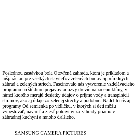
Poslednou zastávkou bola Otevřená zahrada, ktorá je príkladom a
inšpiráciou pre všetkých staviteľov zelených budov aj prírodných
záhrad a zelených striech. Fascinovalo nás vytvorenie vzdelávacieho
programu na štúdium prejavov odozvy drevín na zmenu klímy, v
rámci ktorého merajú desiatky údajov o príjme vody a transpirácii
stromov, ako aj údaje zo zelenej strechy a podobne. Nadchli nás aj
programy Od semienka po vidličku, v ktorých si deti môžu
vypestovať, navariť a zjesť potraviny zo záhrady priamo v
záhradnej kuchyni a mnoho ďalšieho.
SAMSUNG CAMERA PICTURES