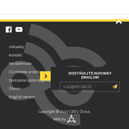
Ís
ho
Facebook
Aktuality
Kontakt
Na stiahnutie
Čo môžete urobiť pre opeľovače
DOSTÁVAJTE NOVINKY
Prepnúť formulár
EMAILOM
Spolupracujúce organizácie
Odosla
Donori
English version
Copyright © 2017 CEEV Živica.
Web by